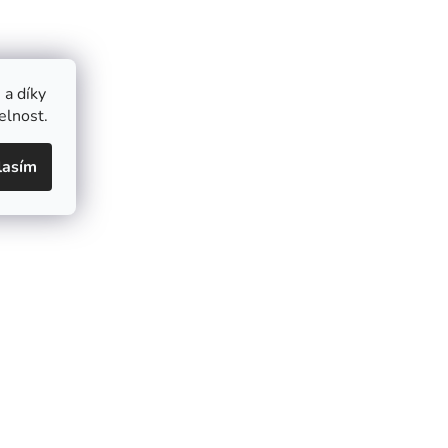
a díky
elnost.
lasím