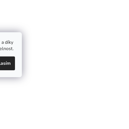
a díky
elnost.
lasím