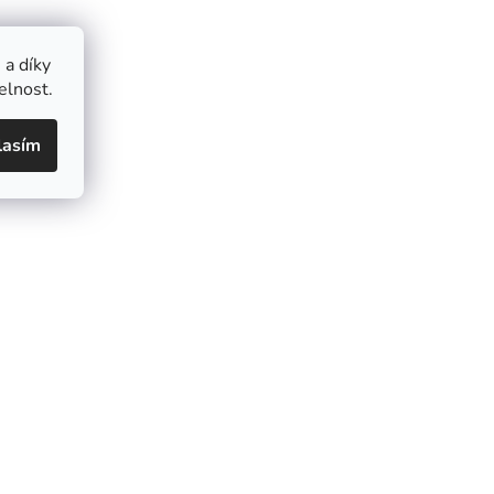
a díky
elnost.
lasím